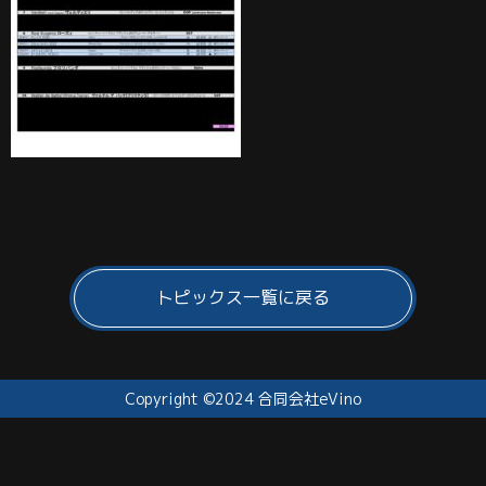
トピックス一覧に戻る
Copyright ©2024 合同会社eVino