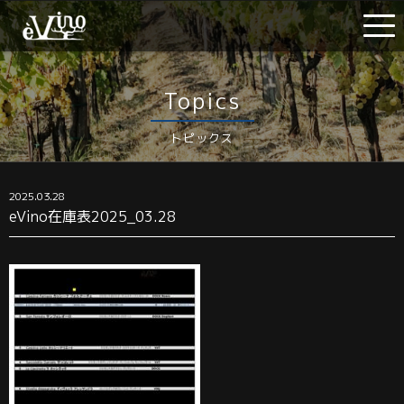
Topics
トピックス
2025.03.28
eVino在庫表2025_03.28