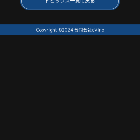
トピックス一覧に戻る
Copyright ©2024 合同会社eVino